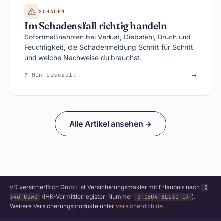
SCHADEN
Im Schadensfall richtig handeln
Sofortmaßnahmen bei Verlust, Diebstahl, Bruch und
Feuchtigkeit, die Schadenmeldung Schritt für Schritt
und welche Nachweise du brauchst.
→
7 Min Lesezeit
Alle Artikel ansehen →
vD versicherDich GmbH ist Versicherungsmakler mit Erlaubnis nach
§
(IHK-Vermittlerregister-Nummer
).
34d GewO
D-C5U4-8LL3C-19
Weitere Versicherungsprodukte unter
versicherdich.de
.