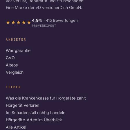
vor Verlust, Reparatur und Sturzschaden.
Eine Marke der vD versicherDich GmbH.
4,9
/5
· 415 Bewertungen
★★★★★
★★★★★
PROVENEXPERT
ANBIETER
Wertgarantie
GVO
Alteos
Vergleich
THEMEN
Was die Krankenkasse für Hörgeräte zahlt
Hörgerät verloren
Im Schadensfall richtig handeln
Hörgeräte-Arten im Überblick
Alle Artikel