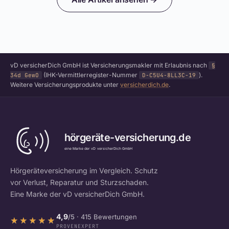
vD versicherDich GmbH ist Versicherungsmakler mit Erlaubnis nach
§
(IHK-Vermittlerregister-Nummer
).
34d GewO
D-C5U4-8LL3C-19
Weitere Versicherungsprodukte unter
versicherdich.de
.
Hörgeräteversicherung im Vergleich. Schutz
vor Verlust, Reparatur und Sturzschaden.
Eine Marke der vD versicherDich GmbH.
4,9
/5
· 415 Bewertungen
★★★★★
★★★★★
PROVENEXPERT