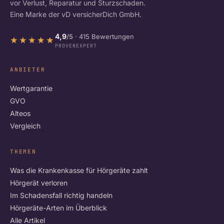
vor Verlust, Reparatur und Sturzschaden.
Eine Marke der vD versicherDich GmbH.
4,9
/5
· 415 Bewertungen
★★★★★
★★★★★
PROVENEXPERT
ANBIETER
Wertgarantie
GVO
Alteos
Vergleich
THEMEN
Was die Krankenkasse für Hörgeräte zahlt
Hörgerät verloren
Im Schadensfall richtig handeln
Hörgeräte-Arten im Überblick
Alle Artikel