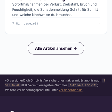
Sofortmaßnahmen bei Verlust, Diebstahl, Bruch und
Feuchtigkeit, die Schadenmeldung Schritt für Schritt
und welche Nachweise du brauchst.
→
7 Min Lesezeit
Alle Artikel ansehen →
vD versicherDich GmbH ist Versicherungsmakler mit Erlaubnis nach
§
(IHK-Vermittlerregister-Nummer
).
34d GewO
D-C5U4-8LL3C-19
Weitere Versicherungsprodukte unter
versicherdich.de
.