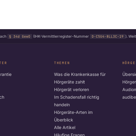
nach
(IHK-Vermittlerregister-Nummer
). We
§ 34d GewO
D-C5U4-8LL3C-19
TER
THEMEN
HÖRGE
rantie
Was die Krankenkasse für
Übersi
Hörgeräte zahlt
Hörger
Hörgerät verloren
Audio
ich
Im Schadensfall richtig
audib
handeln
Hörgeräte-Arten im
Überblick
Alle Artikel
Häufige Fragen