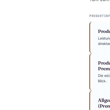
PRODUKTIN
Produ
Leistu
direkte
Produ
Prem
Die wic
Blick.
Allg
(Pre