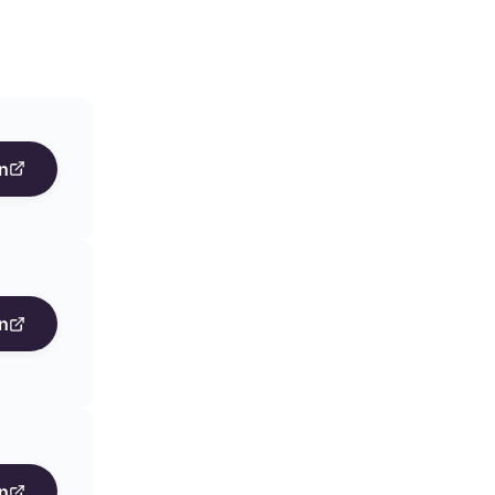
n
n
n