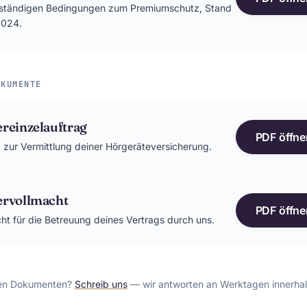
llständigen Bedingungen zum Premiumschutz, Stand
2024.
OKUMENTE
reinzelauftrag
PDF öffne
 zur Vermittlung deiner Hörgeräteversicherung.
ervollmacht
PDF öffne
ht für die Betreuung deines Vertrags durch uns.
den Dokumenten?
Schreib uns
— wir antworten an Werktagen innerha