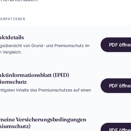
FORMATIONEN
ktdetails
PDF öffne
ngsübersicht von Grund- und Premiumschutz im
n Vergleich.
ktinformationsblatt (IPID)
iumschutz
PDF öffne
htigsten Inhalte des Premiumschutzes auf einen
emeine Versicherungsbedingungen
miumschutz)
PDF öffne