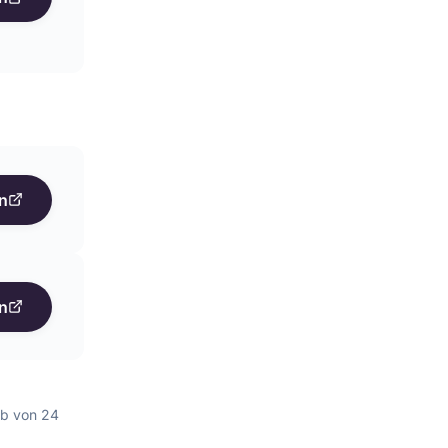
n
n
lb von 24