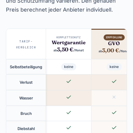
und Schutzumfang variieren. Den genauen
Preis berechnet jeder Anbieter individuell.
KOMPLETTSCHUTZ
EMPFEHLUNG
Wertgarantie
TARIF-
GVO
VERGLEICH
3,50 €
3,00 €
ab
/Monat
ab
/Monat
Selbstbeteiligung
keine
keine
Verlust
Wasser
Bruch
Diebstahl